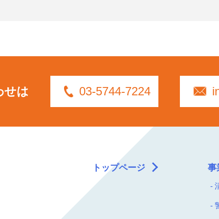
わせは
03-5744-7224
i
トップページ
事
-
-